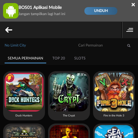
×
BOS01 Aplikasi Mobile
UNDUH
Jangan tampilkan lagi hari ini
No Limit City
SEMUA PERMAINAN
TOP 20
SLOTS
Duck Hunters
The Crypt
Fire in the Hole 3