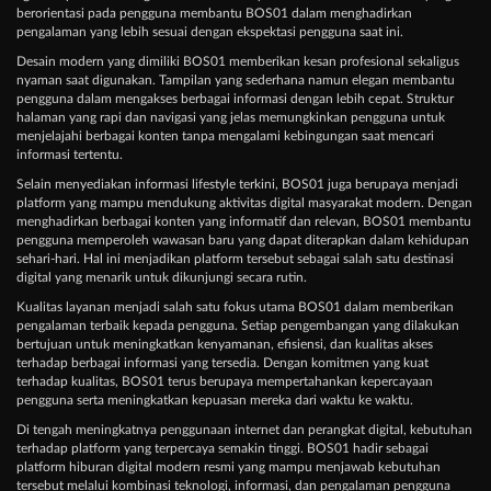
berorientasi pada pengguna membantu BOS01 dalam menghadirkan
pengalaman yang lebih sesuai dengan ekspektasi pengguna saat ini.
Desain modern yang dimiliki BOS01 memberikan kesan profesional sekaligus
nyaman saat digunakan. Tampilan yang sederhana namun elegan membantu
pengguna dalam mengakses berbagai informasi dengan lebih cepat. Struktur
halaman yang rapi dan navigasi yang jelas memungkinkan pengguna untuk
menjelajahi berbagai konten tanpa mengalami kebingungan saat mencari
informasi tertentu.
Selain menyediakan informasi lifestyle terkini, BOS01 juga berupaya menjadi
platform yang mampu mendukung aktivitas digital masyarakat modern. Dengan
menghadirkan berbagai konten yang informatif dan relevan, BOS01 membantu
pengguna memperoleh wawasan baru yang dapat diterapkan dalam kehidupan
sehari-hari. Hal ini menjadikan platform tersebut sebagai salah satu destinasi
digital yang menarik untuk dikunjungi secara rutin.
Kualitas layanan menjadi salah satu fokus utama BOS01 dalam memberikan
pengalaman terbaik kepada pengguna. Setiap pengembangan yang dilakukan
bertujuan untuk meningkatkan kenyamanan, efisiensi, dan kualitas akses
terhadap berbagai informasi yang tersedia. Dengan komitmen yang kuat
terhadap kualitas, BOS01 terus berupaya mempertahankan kepercayaan
pengguna serta meningkatkan kepuasan mereka dari waktu ke waktu.
Di tengah meningkatnya penggunaan internet dan perangkat digital, kebutuhan
terhadap platform yang terpercaya semakin tinggi. BOS01 hadir sebagai
platform hiburan digital modern resmi yang mampu menjawab kebutuhan
tersebut melalui kombinasi teknologi, informasi, dan pengalaman pengguna