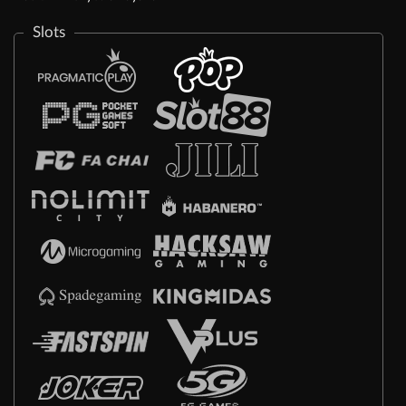
Slots