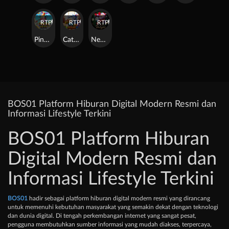
RTP
80%
RTP
84%
RTP
79%
Pinata Fest
Cat & Mouse
Nexus Gift Delight
BOS01 Platform Hiburan Digital Modern Resmi dan
Informasi Lifestyle Terkini
BOS01 Platform Hiburan
Digital Modern Resmi dan
Informasi Lifestyle Terkini
BOS01
hadir sebagai platform hiburan digital modern resmi yang dirancang
untuk memenuhi kebutuhan masyarakat yang semakin dekat dengan teknologi
dan dunia digital. Di tengah perkembangan internet yang sangat pesat,
pengguna membutuhkan sumber informasi yang mudah diakses, terpercaya,