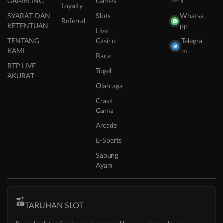
GAMBLING
Games
k
Loyalty
SYARAT DAN
Slots
Whatsa
Referral
KETENTUAN
pp
Live
TENTANG
Casino
Telegra
KAMI
m
Race
RTP LIVE
Togel
AKURAT
Olahraga
Crash
Game
Arcade
E-Sports
Sabung
Ayam
TARUHAN SLOT