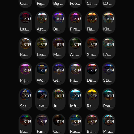
Crazy Bounty
Piggy Bank Gold
Big Net Bass
Football Fever
Cai Shen Fortune
DJ Fever
RTP
91%
RTP
85%
RTP
86%
RTP
92%
RTP
94%
RTP
80%
Last Samurai
Aztec: Bonus Hunt 2 Xmas
Bunny to the Moon
Firefly Hunter
Fighting Bull
Kingyo Riches
RTP
95%
RTP
93%
RTP
89%
RTP
88%
RTP
80%
RTP
85%
Book of Safari
Leprechaun’s Fortune
Mace of Hercules
Aztec: Bonus Hunt 2
Xmas Gift Delight
LABUBU: Fall In Wild
RTP
95%
RTP
83%
RTP
94%
RTP
88%
RTP
89%
RTP
94%
Piggy Bank Gold 2
World Cup Final
Genie Mystery
Fish Prawn Crab Bonanza
Disco 777
Starry Adventure
RTP
94%
RTP
94%
RTP
84%
RTP
84%
RTP
90%
RTP
92%
Scale of Heaven: Anubis
Jewel Mastermind
Jumanji Bonanza
Infinity Ocean
Ramakien Blessing
Phantom Multiplier
RTP
95%
RTP
92%
RTP
91%
RTP
83%
RTP
86%
RTP
92%
Boom of Prosperity
Fantastic Beast
Cookie Hunter
Rush Hour Gold
BlackJack21
Pirate Treasure Hunt