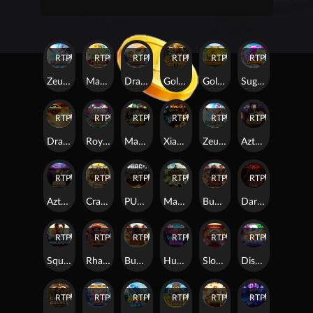
RTP
98%
RTP
98%
RTP
98%
RTP
96%
RTP
97%
RTP
96%
Zeustrike
Mahjong Roar
Dragon Chi's Quest 2
Golden Egypt
Golden Football
Sugar Crush
RTP
96%
RTP
97%
RTP
96%
RTP
97%
RTP
96%
RTP
98%
Dragon Chi’s Quest
Royal Ace
Maya: Elemental Totem 2
Xiang Qi Ways 2
Zeustrike Xmas
Aztec: Gold Temple
RTP
95%
RTP
97%
RTP
98%
RTP
98%
RTP
98%
RTP
95%
Aztec: Bonus Hunt
Crazy Bounty: Jackpot
PUBG2
Maya: Elemental Totem
Buffalo Rush
Dark Ritual
RTP
98%
RTP
95%
RTP
95%
RTP
86%
RTP
81%
RTP
81%
Squid Game 2: Mukunghwa
Rhapsody of Muertos
Buffalo Rush HIGHROLLER
Hungry Slime
Slotto 4D
Disco 777 Hold and Win
RTP
80%
RTP
86%
RTP
91%
RTP
91%
RTP
95%
RTP
95%