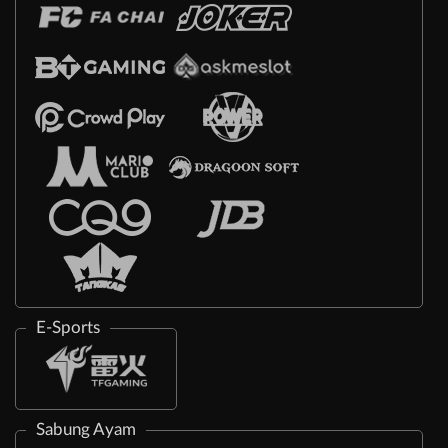
E-Sports
Sabung Ayam