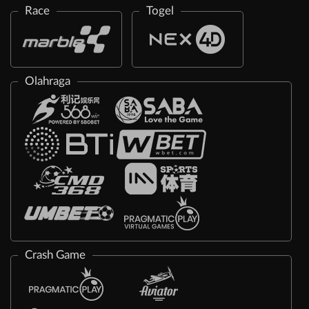
Race
Togel
Olahraga
Crash Game