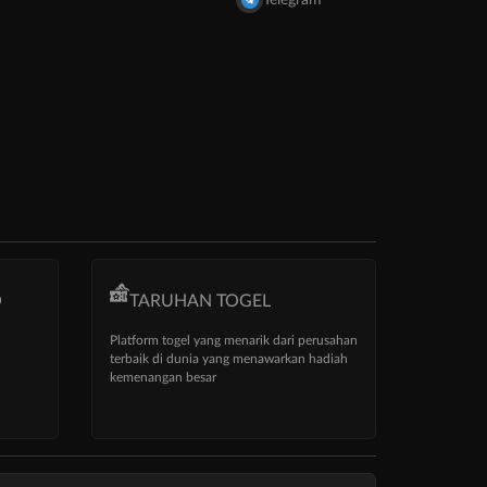
O
TARUHAN TOGEL
Platform togel yang menarik dari perusahan
terbaik di dunia yang menawarkan hadiah
kemenangan besar