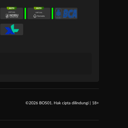
©2026 BOS01. Hak cipta dilindungi | 18+