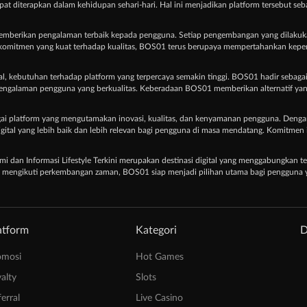
erapkan dalam kehidupan sehari-hari. Hal ini menjadikan platform tersebut sebagai
emberikan pengalaman terbaik kepada pengguna. Setiap pengembangan yang dilakuka
an komitmen yang kuat terhadap kualitas, BOS01 terus berupaya mempertahankan kep
al, kebutuhan terhadap platform yang terpercaya semakin tinggi. BOS01 hadir sebag
 pengalaman pengguna yang berkualitas. Keberadaan BOS01 memberikan alternatif yan
i platform yang mengutamakan inovasi, kualitas, dan kenyamanan pengguna. Deng
gital yang lebih baik dan lebih relevan bagi pengguna di masa mendatang. Komitme
dan Informasi Lifestyle Terkini merupakan destinasi digital yang menggabungkan tekno
mengikuti perkembangan zaman, BOS01 siap menjadi pilihan utama bagi pengguna yang
atform
Kategori
D
omosi
Hot Games
alty
Slots
erral
Live Casino