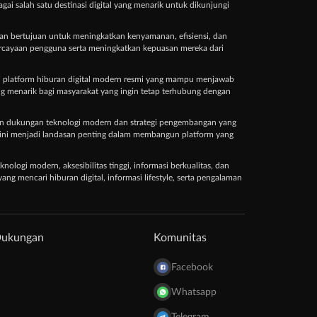
 salah satu destinasi digital yang menarik untuk dikunjungi
n bertujuan untuk meningkatkan kenyamanan, efisiensi, dan
ercayaan pengguna serta meningkatkan kepuasan mereka dari
ai platform hiburan digital modern resmi yang mampu menjawab
g menarik bagi masyarakat yang ingin tetap terhubung dengan
an dukungan teknologi modern dan strategi pengembangan yang
n ini menjadi landasan penting dalam membangun platform yang
logi modern, aksesibilitas tinggi, informasi berkualitas, dan
 mencari hiburan digital, informasi lifestyle, serta pengalaman
ukungan
Komunitas
Facebook
Whatsapp
Telegram