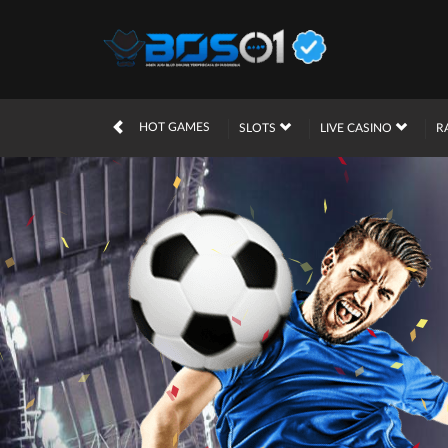
HOT GAMES
SLOTS
LIVE CASINO
R