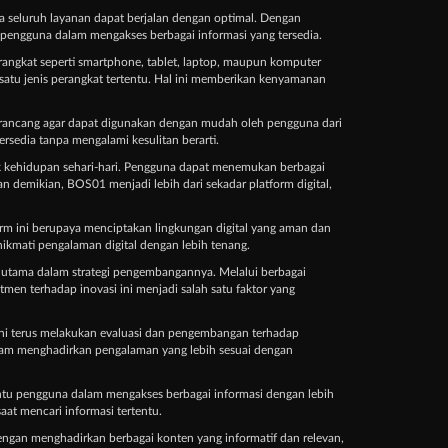
seluruh layanan dapat berjalan dengan optimal. Dengan
engguna dalam mengakses berbagai informasi yang tersedia.
angkat seperti smartphone, tablet, laptop, maupun komputer
atu jenis perangkat tertentu. Hal ini memberikan kenyamanan
 dirancang agar dapat digunakan dengan mudah oleh pengguna dari
rsedia tanpa mengalami kesulitan berarti.
tuk kehidupan sehari-hari. Pengguna dapat menemukan berbagai
n demikian, BOS01 menjadi lebih dari sekadar platform digital,
rm ini berupaya menciptakan lingkungan digital yang aman dan
ikmati pengalaman digital dengan lebih tenang.
as utama dalam strategi pengembangannya. Melalui berbagai
en terhadap inovasi ini menjadi salah satu faktor yang
ini terus melakukan evaluasi dan pengembangan terhadap
lam menghadirkan pengalaman yang lebih sesuai dengan
tu pengguna dalam mengakses berbagai informasi dengan lebih
at mencari informasi tertentu.
engan menghadirkan berbagai konten yang informatif dan relevan,