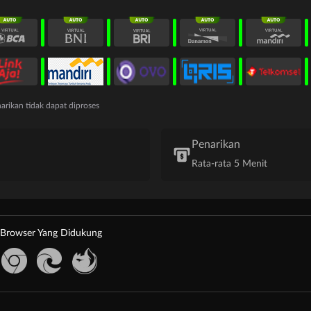
arikan tidak dapat diproses
Penarikan
Rata-rata 5 Menit
Browser Yang Didukung