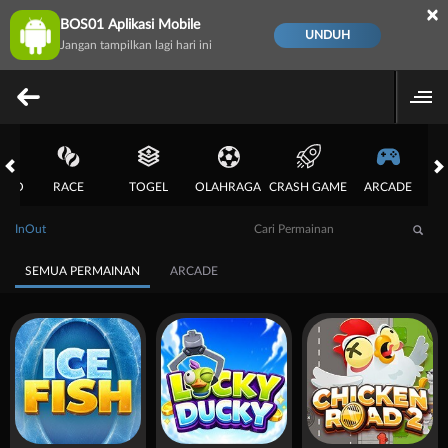
×
BOS01 Aplikasi Mobile
UNDUH
Jangan tampilkan lagi hari ini
SINO
RACE
TOGEL
OLAHRAGA
CRASH GAME
ARCADE
E
InOut
SEMUA PERMAINAN
ARCADE